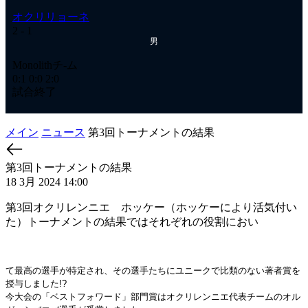
オクリリョーネ
2
- 1
男
Monolithチ-ム
0:1
0:0
2:0
試合終了
メイン
ニュース
第3回トーナメントの結果
第3回トーナメントの結果
18 3月 2024 14:00
第3回オクリレンニエ ホッケー（ホッケーにより活気付い
た）トーナメントの結果ではそれぞれの役割におい
て最高の選手が特定され、その選手たちにユニークで比類のない著者賞を
授与しました!?
今大会の「ベストフォワード」部門賞はオクリレンニエ代表チームのオル