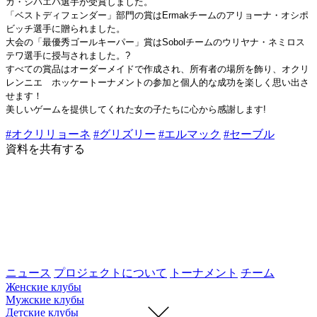
ガ・シバエバ選手が受賞しました。
「ベストディフェンダー」部門の賞はErmakチームのアリョーナ・オシポ
ビッチ選手に贈られました。
大会の「最優秀ゴールキーパー」賞はSobolチームのウリヤナ・ネミロス
テワ選手に授与されました。?
すべての賞品はオーダーメイドで作成され、所有者の場所を飾り、オクリ
レンニエ ホッケートーナメントの参加と個人的な成功を楽しく思い出さ
せます！
美しいゲームを提供してくれた女の子たちに心から感謝します!
#オクリリョーネ
#グリズリー
#エルマック
#セーブル
資料を共有する
ニュース
プロジェクトについて
トーナメント
チーム
Женские клубы
Мужские клубы
Детские клубы