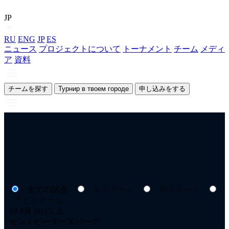
JP
RU
ENG
JP
ES
ニュース
プロジェクトについて
トーナメント
チーム
メディ
ア
資料
チームを探す
Турнир в твоем городе
申し込みをする
全ての試合
女子チーム
男子チーム
子どもチーム
19 4月 16:15, 土
セントピーターズバーグ