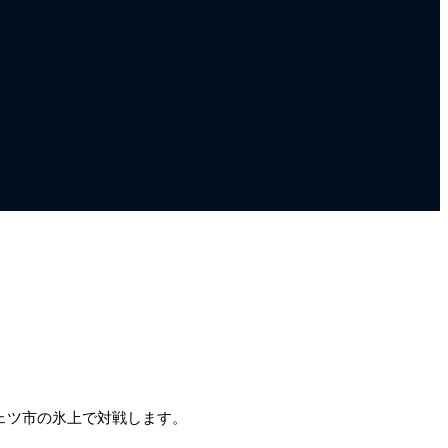
18
セ
オ
2
-
Ме
1:
試
ェツ市の氷上で対戦します。