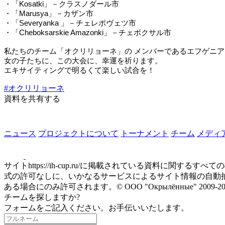
・「Kosatki」－クラスノダール市
・「Marusya」－カザン市
・「Severyanka 」－チェレポヴェツ市
・「Cheboksarskie Amazonki」－チェボクサル市
私たちのチーム「オクリリョーネ」の メンバーであるエフゲニ
女の子たちに、この大会に、幸運を祈ります。
エキサイティングで明るくて楽しい試合を！
#オクリリョーネ
資料を共有する
ニュース
プロジェクトについて
トーナメント
チーム
メディ
サイトhttps://ih-cup.ru/に掲載されている資料
式の許可なしに、いかなるサービスによるサイト情報の自動抽出も禁
ある場合にのみ許可されます。© ООО "Окрылённые" 20
チームを探しますか?
フォームをご記入ください。お手伝いいたします。