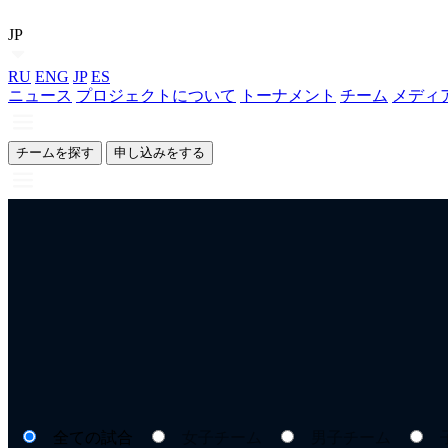
JP
RU
ENG
JP
ES
ニュース
プロジェクトについて
トーナメント
チーム
メディ
チームを探す
申し込みをする
全ての試合
女子チーム
男子チーム