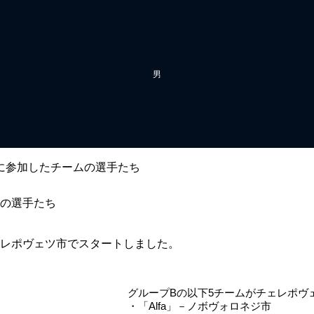
男
に参加したチームの選手たち
ムの選手たち
ェレポヴェツ市でスタートしました。
グループBの以下5チームがチェレポヴ
・「Alfa」－ノボヴォロネジ市