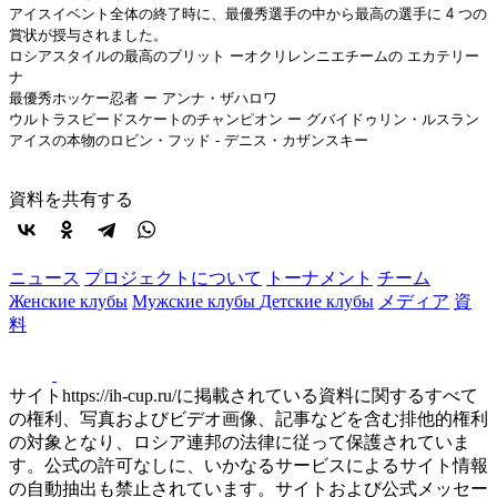
アイスイベント全体の終了時に、最優秀選手の中から最高の選手に 4 つの
賞状が授与されました。
ロシアスタイルの最高のブリット ーオクリレンニエチームの エカテリー
ナ
最優秀ホッケー忍者 ー アンナ・ザハロワ
ウルトラスピードスケートのチャンピオン ー グバイドゥリン・ルスラン
アイスの本物のロビン・フッド - デニス・カザンスキー
資料を共有する
ニュース
プロジェクトについて
トーナメント
チーム
Женские клубы
Мужские клубы
Детские клубы
メディア
資
料
サイトhttps://ih-cup.ru/に掲載されている資料に関するすべて
の権利、写真およびビデオ画像、記事などを含む排他的権利
の対象となり、ロシア連邦の法律に従って保護されていま
す。公式の許可なしに、いかなるサービスによるサイト情報
の自動抽出も禁止されています。サイトおよび公式メッセー