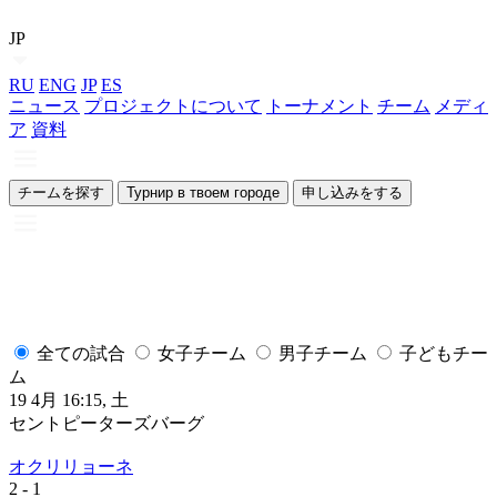
JP
RU
ENG
JP
ES
ニュース
プロジェクトについて
トーナメント
チーム
メディ
ア
資料
チームを探す
Турнир в твоем городе
申し込みをする
全ての試合
女子チーム
男子チーム
子どもチー
ム
19 4月 16:15, 土
1
セントピーターズバーグ
オクリリョーネ
2
- 1
2