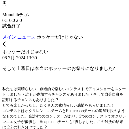
男
М
Monolithチ-ム
1
0:1
0:0
2:0
試合終了
メイン
ニュース
ホッケーだけじゃない
ホッケーだけじゃない
08 7月 2024 13:30
そして土曜日は本当のホッケーのお祭りになりました?
私たちは素晴らしい、創造的で楽しいコンテストでアイスショーをスター
トしました ? 誰もが参加するチャンスがありました ? そして自分自身を
証明するチャンスもありました ?
とても楽しかったし、たくさんの素晴らしい感情をもらいました！
コンテストはオクリレンニエチームとRospressaチームの追加対決のよう
なものでした。合計4つのコンテストがあり、2つのコンテストでオクリレ
ンニエ女子が優勝し、Rospressaチームも2勝しました。この対決の結果
は 2:2 の引き分けでした!?