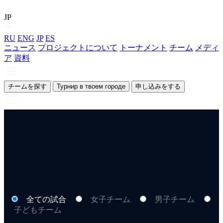
JP
RU
ENG
JP
ES
ニュース
プロジェクトについて
トーナメント
チーム
メディ
ア
資料
チームを探す
Турнир в твоем городе
申し込みをする
全ての試合
女子チーム
男子チーム
子どもチーム