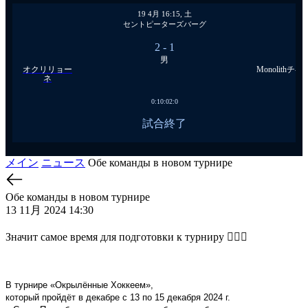
19 4月 16:15, 土
セントピーターズバーグ
2
- 1
男
オクリリョー
Monolithチ-ム
ネ
0:1
0:0
2:0
試合終了
メイン
ニュース
Обе команды в новом турнире
Обе команды в новом турнире
13 11月 2024 14:30
Значит самое время для подготовки к турниру 🏋🏻‍♀️
В турнире «Окрылённые Хоккеем»,
который пройдёт в декабре с 13 по 15 декабря 2024 г.