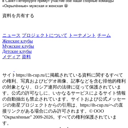
в Санкт-Петербурге примут участие обе наши сборные команды
«Окрылённые» мужская и женская 🤩
資料を共有する
ニュース
プロジェクトについて
トーナメント
チーム
Женские клубы
Мужские клубы
Детские клубы
メディア
資料
サイトhttps://ih-cup.ru/に掲載されている資料に関するすべて
の権利、写真およびビデオ画像、記事などを含む排他的権利
の対象となり、ロシア連邦の法律に従って保護されていま
す。公式の許可なしに、いかなるサービスによるサイト情報
の自動抽出も禁止されています。サイトおよび公式メッセー
ジの衛星プロジェクトからの引用は、https://ih-cup.ru/への直
接リンクがある場合にのみ許可されます。© ООО
"Окрылённые" 2009-2026。すべての権利保護されていま
す。