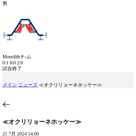
男
М
Monolithチ-ム
1
0:1
0:0
2:0
試合終了
メイン
ニュース
≪オクリリョーネホッケー≫
≪オクリリョーネホッケー≫
21 7月 2024 14:00