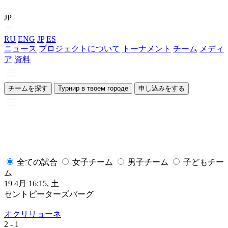
JP
RU
ENG
JP
ES
ニュース
プロジェクトについて
トーナメント
チーム
メディ
ア
資料
チームを探す
Турнир в твоем городе
申し込みをする
全ての試合
女子チーム
男子チーム
子どもチー
ム
19 4月 16:15, 土
1
セントピーターズバーグ
オクリリョーネ
2
- 1
2