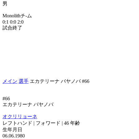
男
М
Monolithチ-ム
1
0:1
0:0
2:0
試合終了
メイン
選手
エカテリーナ バヤノバ #66
#66
エカテリーナ バヤノバ
オクリリョーネ
レフトハンド | フォワード | 46 年齢
生年月日
06.06.1980