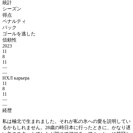
統計
シーズン
得点
ペナルティ
パック
ゴールを逃した
信頼性
2023
11
8
11
—
—
НХЛ карьера
11
8
11
—
—
経歴
私は極北で生まれました。それが私の氷への愛を説明してい
るかもしれません。28歳の時日本に行ったときに、かなり遅