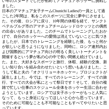
い年のスタートでしたが初めてアマチュアホッケーに挑戦し
ました。
日本のアマチュア女子チームChunichi Ladiesの一員として過
ごした2年間は、私をこのスポーツに完全に夢中にさせまし
た。その後、ロシアに戻り、10年間の休暇を経て、サンクト
ペテルブルグ市のアマチュアチームレッドロケッツとの偶然
の出会いがあリました。このチームでトレーニングしたおか
げで、自分のホッケーへの愛情は消えていないことに気づき
ましたが、日本でのトレーニングを経験した後、もっと何か
が欲しいと思うようになりました。同時に、ロシア連邦内お
よび国際的にアマチュア向けの明るく美しいトーナメントを
開催するという夢が私の心の中で長い間燃え続けていまし
た。また、大好きなスポーツと旅行、休暇、経験の交換、新
しい知り合いを組み合わせたいという想いもありました。こ
うして私と夫の『オクリリョーネホッケー』プロジェクトが
誕生しました。今では、すべてのトレーニング、すべての旅
行、すべての大会が私にとって祭日です！そして、自分の複
雑で忙しい仕事のスケジュール全体をホッケー生活に合わせ
ようとしています。ロシアでは女子ホッケーがもっと人気に
なって、もっと身近になってほしいと心から思っています。
そのために可能なことも不可能なこともすべてやりたいと思
っています。