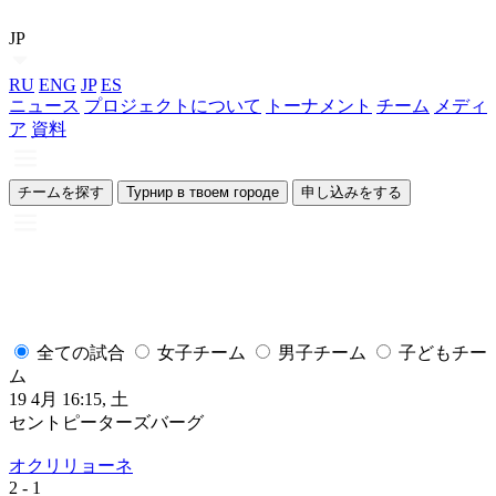
JP
RU
ENG
JP
ES
ニュース
プロジェクトについて
トーナメント
チーム
メディ
ア
資料
チームを探す
Турнир в твоем городе
申し込みをする
全ての試合
女子チーム
男子チーム
子どもチー
ム
19 4月 16:15, 土
1
セントピーターズバーグ
オクリリョーネ
2
- 1
2