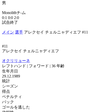
男
М
Monolithチ-ム
1
0:1
0:0
2:0
試合終了
メイン
選手
アレクセイ チェルニャディエフ #11
#11
アレクセイ チェルニャディエフ
オクリリョーネ
レフトハンド | フォワード | 36 年齢
生年月日
29.12.1989
統計
シーズン
得点
ペナルティ
パック
ゴールを逃した