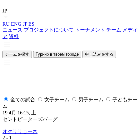
JP
RU
ENG
JP
ES
ニュース
プロジェクトについて
トーナメント
チーム
メディ
ア
資料
チームを探す
Турнир в твоем городе
申し込みをする
全ての試合
女子チーム
男子チーム
子どもチー
ム
19 4月 16:15, 土
1
セントピーターズバーグ
オクリリョーネ
2
- 1
2