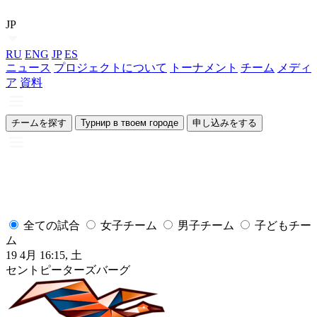
JP
RU
ENG
JP
ES
ニュース
プロジェクトについて
トーナメント
チーム
メディ
ア
資料
チームを探す
Турнир в твоем городе
申し込みをする
全ての試合
女子チーム
男子チーム
子どもチー
ム
19 4月 16:15, 土
1
セントピーターズバーグ