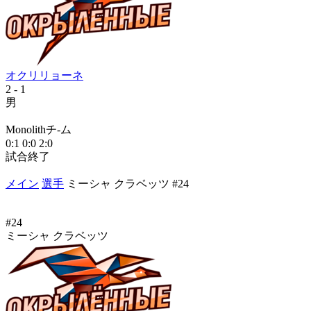
オクリリョーネ
2
- 1
2
男
М
Monolithチ-ム
1
0:1
0:0
2:0
試合終了
メイン
選手
ミーシャ クラベッツ #24
#24
ミーシャ クラベッツ