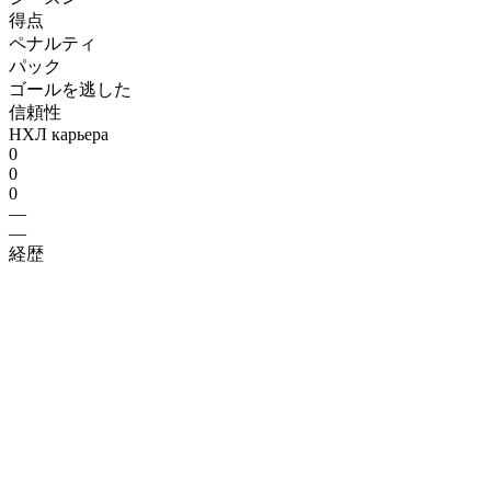
得点
ペナルティ
パック
ゴールを逃した
信頼性
НХЛ карьера
0
0
0
—
—
経歴