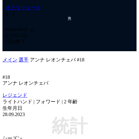
オクリリョーネ
オ
2
- 1
2
-
男
Ме
Monolithチ-ム
1:
0:1
0:0
2:0
試
試合終了
メイン
選手
アンナ レオンチェバ #18
#18
アンナ レオンチェバ
レジェンド
ライトハンド | フォワード | 2 年齢
生年月日
28.09.2023
統計
シーズン