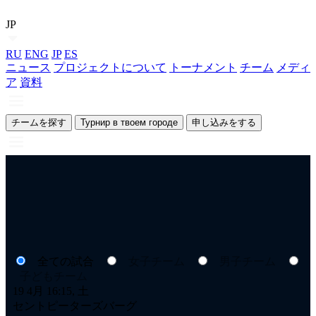
JP
RU
ENG
JP
ES
ニュース
プロジェクトについて
トーナメント
チーム
メディ
ア
資料
チームを探す
Турнир в твоем городе
申し込みをする
全ての試合
女子チーム
男子チーム
子どもチーム
19 4月 16:15, 土
18
セントピーターズバーグ
セ