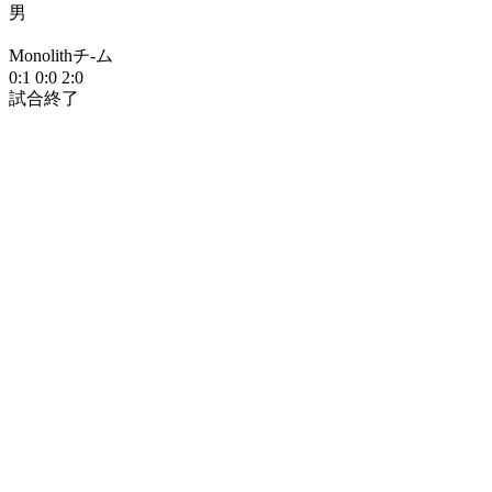
男
Monolithチ-ム
0:1
0:0
2:0
試合終了