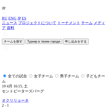
JP
RU
ENG
JP
ES
ニュース
プロジェクトについて
トーナメント
チーム
メディ
ア
資料
チームを探す
Турнир в твоем городе
申し込みをする
全ての試合
女子チーム
男子チーム
子どもチー
ム
19 4月 16:15, 土
セントピーターズバーグ
オクリリョーネ
2
- 1