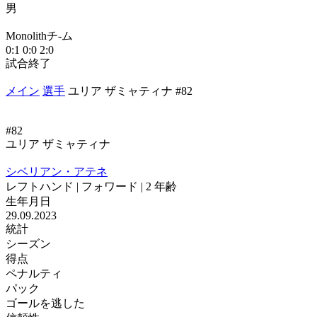
男
М
Monolithチ-ム
1
0:1
0:0
2:0
試合終了
メイン
選手
ユリア ザミャティナ #82
#82
ユリア ザミャティナ
シベリアン・アテネ
レフトハンド | フォワード | 2 年齢
生年月日
29.09.2023
統計
シーズン
得点
ペナルティ
パック
ゴールを逃した