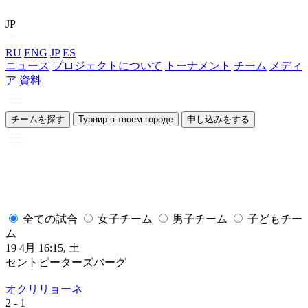
JP
RU
ENG
JP
ES
ニュース
プロジェクトについて
トーナメント
チーム
メディ
ア
資料
チームを探す
Турнир в твоем городе
申し込みをする
全ての試合
女子チーム
男子チーム
子どもチー
ム
19 4月 16:15, 土
1
セントピーターズバーグ
オクリリョーネ
2
- 1
2