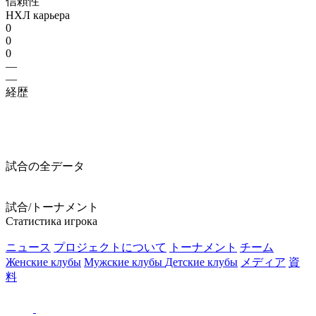
信頼性
НХЛ карьера
0
0
0
—
—
経歴
試合の全データ
試合/トーナメント
Статистика игрока
ニュース
プロジェクトについて
トーナメント
チーム
Женские клубы
Мужские клубы
Детские клубы
メディア
資
料