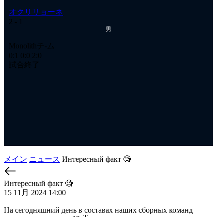
オクリリョーネ
オ
2
- 1
2
-
男
Ме
Monolithチ-ム
1:
0:1
0:0
2:0
試
試合終了
メイン
ニュース
Интересный факт 🧐
Интересный факт 🧐
15 11月 2024 14:00
На сегодняшний день в составах наших сборных команд