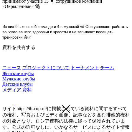
принимают участие 13 🌟 сотрудников компании
«Окрылённые» 🤗
Из них 9 в женской команде и 4 в мужской 😎 Они успевают работать
во благо вашего здоровья и красоты и не забывают посещать
тренировки 🤩🏒
資料を共有する
ニュース
プロジェクトについて
トーナメント
チーム
Женские клубы
Мужские клубы
Детские клубы
メディア
資料
サイトhttps://ih-cup.ru/に掲載されている資料に関するすべて
の権利、写真およびビデオ画像、記事などを含む排他的権利
の対象となり、ロシア連邦の法律に従って保護されていま
す。公式の許可なしに、いかなるサービスによるサイト情報