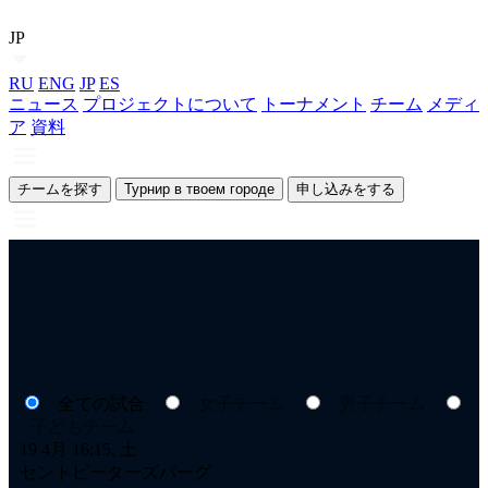
JP
RU
ENG
JP
ES
ニュース
プロジェクトについて
トーナメント
チーム
メディ
ア
資料
チームを探す
Турнир в твоем городе
申し込みをする
全ての試合
女子チーム
男子チーム
子どもチーム
19 4月 16:15, 土
18
セントピーターズバーグ
セ