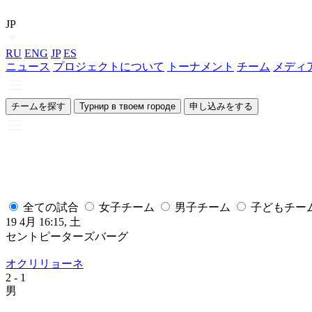
JP
RU
ENG
JP
ES
ニュース
プロジェクトについて
トーナメント
チーム
メディ
チームを探す
Турнир в твоем городе
申し込みをする
全ての試合
女子チーム
男子チーム
子どもチー
19 4月 16:15, 土
セントピーターズバーグ
オクリリョーネ
2
- 1
男