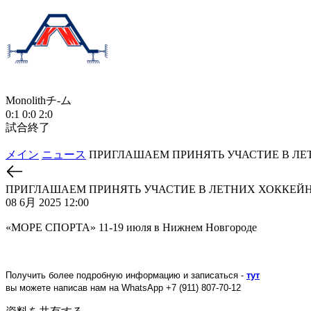
Monolithチ-ム
0:1
0:0
2:0
試合終了
メイン
ニュース
ПРИГЛАШАЕМ ПРИНЯТЬ УЧАСТИЕ В ЛЕ
ПРИГЛАШАЕМ ПРИНЯТЬ УЧАСТИЕ В ЛЕТНИХ ХОККЕЙ
08 6月 2025 12:00
«МОРЕ СПОРТА» 11-19 июля в Нижнем Новгороде
Получить более подробную информацию и записаться -
тут
вы можете написав нам на WhatsApp +7 (911) 807-70-12