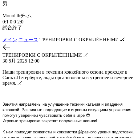
男
М
Monolithチ-ム
1
0:1
0:0
2:0
試合終了
メイン
ニュース
ТРЕНИРОВКИ С ОКРЫЛЁННЫМИ 🏒
ТРЕНИРОВКИ С ОКРЫЛЁННЫМИ 🏒
30 5月 2025 12:00
Наши тренировки в течении хоккейного сезона проходят в
Санкт-Петербурге, льды организованы в утреннее и вечернее
время. 🏒
Занятия направлены на улучшение техники катания и владения
клюшкой. Различные подводящие к игровым ситуациям упражнения
помогут уверенней чувствовать себя в игре 😎
Игровые тренировки закрепят полученные навыки!
К нам приходят хоккеисты и хоккеистки 🤗разного уровня подготовки,
от только начинающих свой хоккейный путь, до уверенных игроков с