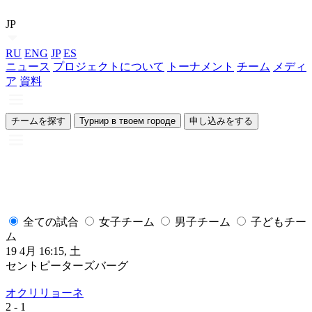
JP
RU
ENG
JP
ES
ニュース
プロジェクトについて
トーナメント
チーム
メディ
ア
資料
チームを探す
Турнир в твоем городе
申し込みをする
全ての試合
女子チーム
男子チーム
子どもチー
ム
19 4月 16:15, 土
1
セントピーターズバーグ
オクリリョーネ
2
- 1
2