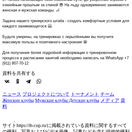
хоккейным прошлым за спиной 😎 На льду одновременно занимаются
женская и мужская команды. 🏒
Задача нашего тренерского штаба - создать комфортные условия для
каждого занимающегося 🤗
Будьте уверены, на тренировках с окрылёнными вы получите
максимум пользы и позитивного настроения 🤩
Для получения более подробной информации о тренировочном
процессе и расписании занятий необходимо написать на WhatsApp +7
(911) 807-70-12
資料を共有する
ニュース
プロジェクトについて
トーナメント
チーム
Женские клубы
Мужские клубы
Детские клубы
メディア
資
料
サイトhttps://ih-cup.ru/に掲載されている資料に関するすべて
の権利、写真およびビデオ画像、記事などを含む排他的権利