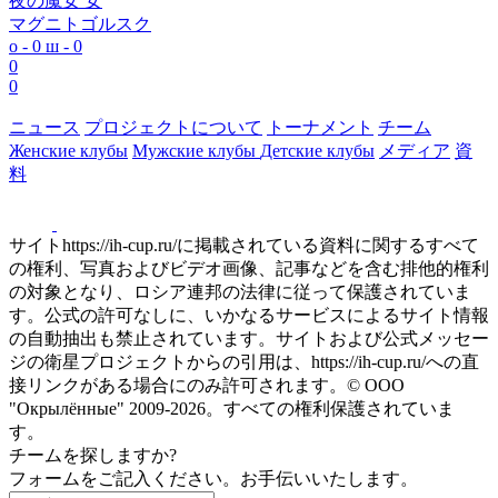
夜の魔女 女
マグニトゴルスク
о - 0
ш - 0
0
0
ニュース
プロジェクトについて
トーナメント
チーム
Женские клубы
Мужские клубы
Детские клубы
メディア
資
料
サイトhttps://ih-cup.ru/に掲載されている資料に関するすべて
の権利、写真およびビデオ画像、記事などを含む排他的権利
の対象となり、ロシア連邦の法律に従って保護されていま
す。公式の許可なしに、いかなるサービスによるサイト情報
の自動抽出も禁止されています。サイトおよび公式メッセー
ジの衛星プロジェクトからの引用は、https://ih-cup.ru/への直
接リンクがある場合にのみ許可されます。© ООО
"Окрылённые" 2009-2026。すべての権利保護されていま
す。
チームを探しますか?
フォームをご記入ください。お手伝いいたします。