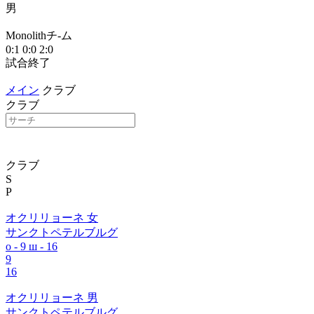
男
М
Monolithチ-ム
1
0:1
0:0
2:0
試合終了
メイン
クラブ
クラブ
クラブ
S
P
オクリリョーネ 女
サンクトペテルブルグ
о - 9
ш - 16
9
16
オクリリョーネ 男
サンクトペテルブルグ