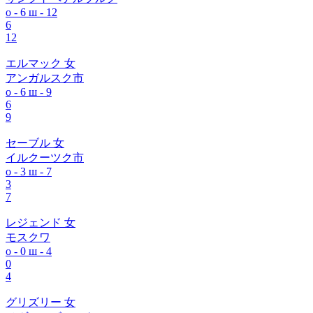
о - 6
ш - 12
6
12
エルマック 女
アンガルスク市
о - 6
ш - 9
6
9
セーブル 女
イルクーツク市
о - 3
ш - 7
3
7
レジェンド 女
モスクワ
о - 0
ш - 4
0
4
グリズリー 女