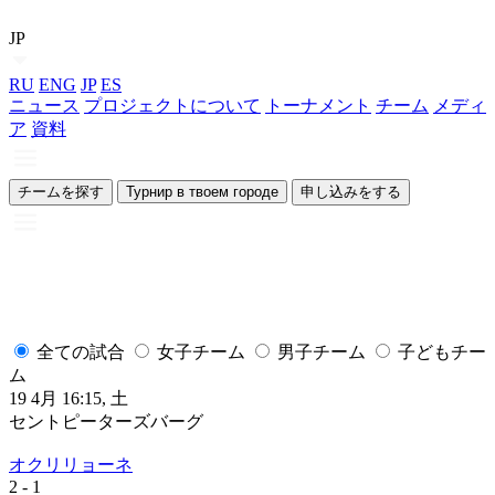
JP
RU
ENG
JP
ES
ニュース
プロジェクトについて
トーナメント
チーム
メディ
ア
資料
チームを探す
Турнир в твоем городе
申し込みをする
全ての試合
女子チーム
男子チーム
子どもチー
ム
19 4月 16:15, 土
1
セントピーターズバーグ
オクリリョーネ
2
- 1
2