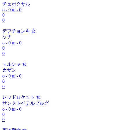
チェボクサル
о - 0
ш - 0
0
0
デフチョンキ 女
ソチ
о - 0
ш - 0
0
0
マルシャ 女
カザン
о - 0
ш - 0
0
0
レッドロケット 女
サンクトペテルブルグ
о - 0
ш - 0
0
0