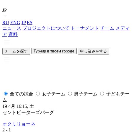
JP
RU
ENG
JP
ES
ニュース
プロジェクトについて
トーナメント
チーム
メディ
ア
資料
チームを探す
Турнир в твоем городе
申し込みをする
全ての試合
女子チーム
男子チーム
子どもチー
ム
19 4月 16:15, 土
1
セントピーターズバーグ
オクリリョーネ
2
- 1
2