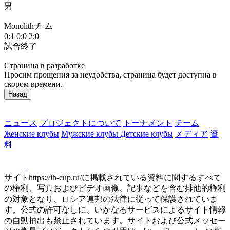
男
М
Monolithチ-ム
1
0:1
0:0
2:0
試合終了
Страница в разработке
Просим прощения за неудобства, страница будет доступна в
скором времени.
Назад
ニュース
プロジェクトについて
トーナメント
チーム
Женские клубы
Мужские клубы
Детские клубы
メディア
資
料
サイトhttps://ih-cup.ru/に掲載されている資料に関するすべて
の権利、写真およびビデオ画像、記事などを含む排他的権利
の対象となり、ロシア連邦の法律に従って保護されていま
す。公式の許可なしに、いかなるサービスによるサイト情報
の自動抽出も禁止されています。サイトおよび公式メッセー