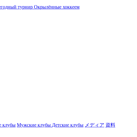
дный турнир Окрылённые хоккеем
е клубы
Мужские клубы
Детские клубы
メディア
資料