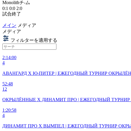
Monolithチ-ム
0:1
0:0
2:0
試合終了
メイン
メディア
メディア
フィルターを適用する
2:14:00
4
АВАНГАРД X Ю-ПИТЕР | ЕЖЕГОДНЫЙ ТУРНИР ОКРЫЛЁН
52:48
12
ОКРЫЛЁННЫЕ X ДИНАМИТ ПРО | ЕЖЕГОДНЫЙ ТУРНИР
1:20:58
4
ДИНАМИТ ПРО X ВЫМПЕЛ | ЕЖЕГОДНЫЙ ТУРНИР ОКРЫ