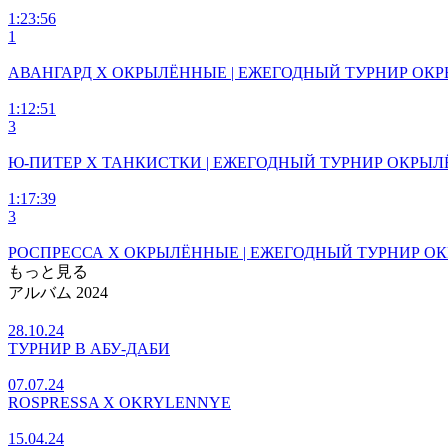
1:23:56
1
АВАНГАРД X ОКРЫЛЁННЫЕ | ЕЖЕГОДНЫЙ ТУРНИР ОКР
1:12:51
3
Ю-ПИТЕР X ТАНКИСТКИ | ЕЖЕГОДНЫЙ ТУРНИР ОКРЫЛ
1:17:39
3
РОСПРЕССА X ОКРЫЛЁННЫЕ | ЕЖЕГОДНЫЙ ТУРНИР ОК
もっと見る
アルバム 2024
28.10.24
ТУРНИР В АБУ-ДАБИ
07.07.24
ROSPRESSA X OKRYLENNYE
15.04.24