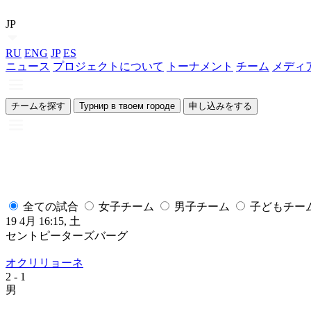
JP
RU
ENG
JP
ES
ニュース
プロジェクトについて
トーナメント
チーム
メディ
チームを探す
Турнир в твоем городе
申し込みをする
全ての試合
女子チーム
男子チーム
子どもチー
19 4月 16:15, 土
セントピーターズバーグ
オクリリョーネ
2
- 1
男