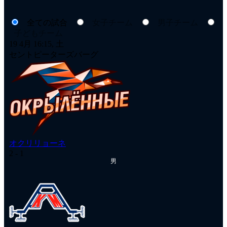
全ての試合
女子チーム
男子チーム
子どもチーム
19 4月 16:15, 土
セントピーターズバーグ
オクリリョーネ
2
- 1
男