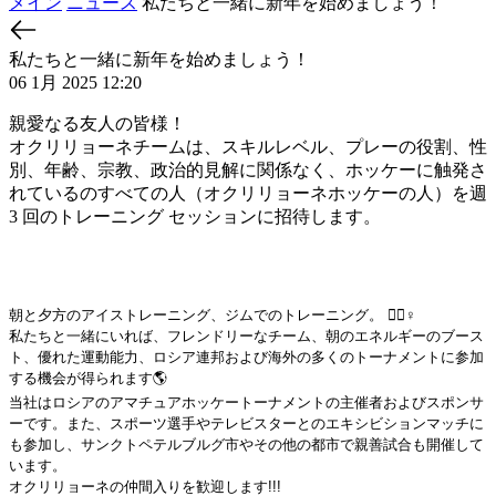
メイン
ニュース
私たちと一緒に新年を始めましょう！
私たちと一緒に新年を始めましょう！
06 1月 2025 12:20
親愛なる友人の皆様！
オクリリョーネチームは、スキルレベル、プレーの役割、性
別、年齢、宗教、政治的見解に関係なく、ホッケーに触発さ
れているのすべての人（オクリリョーネホッケーの人）を週
3 回のトレーニング セッションに招待します。
朝と夕方のアイストレーニング、ジムでのトレーニング。 🏋🏻♀️
私たちと一緒にいれば、フレンドリーなチーム、朝のエネルギーのブース
ト、優れた運動能力、ロシア連邦および海外の多くのトーナメントに参加
する機会が得られます🌎
当社はロシアのアマチュアホッケートーナメントの主催者およびスポンサ
ーです。また、スポーツ選手やテレビスターとのエキシビションマッチに
も参加し、サンクトペテルブルグ市やその他の都市で親善試合も開催して
います。
オクリリョーネの仲間入りを歓迎します!!!