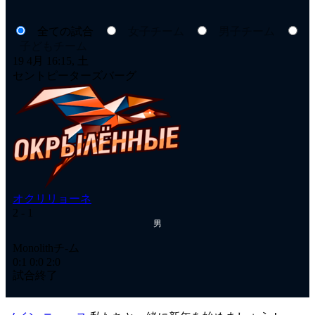
全ての試合
女子チーム
男子チーム
子どもチーム
19 4月 16:15, 土
18
セントピーターズバーグ
セ
オクリリョーネ
オ
2
- 1
2
-
男
Ме
Monolithチ-ム
1:
0:1
0:0
2:0
試
試合終了