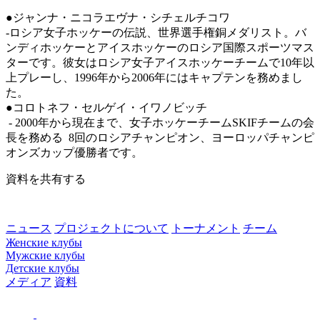
●ジャンナ・ニコラエヴナ・シチェルチコワ
‐ロシア女子ホッケーの伝説、世界選手権銅メダリスト。バ
ンディホッケーとアイスホッケーのロシア国際スポーツマス
ターです。彼女はロシア女子アイスホッケーチームで10年以
上プレーし、1996年から2006年にはキャプテンを務めまし
た。
●コロトネフ・セルゲイ・イワノビッチ
- 2000年から現在まで、女子ホッケーチームSKIFチームの会
長を務める 8回のロシアチャンピオン、ヨーロッパチャンピ
オンズカップ優勝者です。
資料を共有する
ニュース
プロジェクトについて
トーナメント
チーム
Женские клубы
Мужские клубы
Детские клубы
メディア
資料