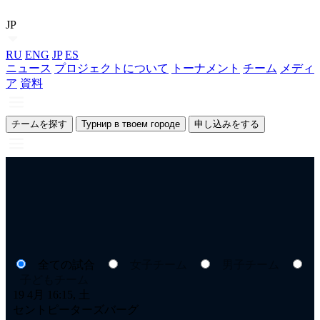
JP
RU
ENG
JP
ES
ニュース
プロジェクトについて
トーナメント
チーム
メディ
ア
資料
チームを探す
Турнир в твоем городе
申し込みをする
全ての試合
女子チーム
男子チーム
子どもチーム
19 4月 16:15, 土
セントピーターズバーグ