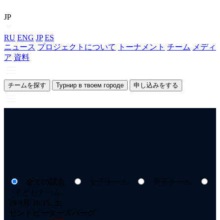
JP
RU
ENG
JP
ES
ニュース
プロジェクトについて
トーナメント
チーム
メディ
ア
資料
チームを探す
Турнир в твоем городе
申し込みをする
全ての試合
女子チーム
男子チーム
子どもチーム
19 4月 16:15, 土
18
セントピーターズバーグ
セ