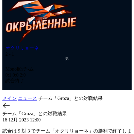
オクリリョーネ
オ
2
- 1
2
-
男
Ме
Monolithチ-ム
1:
0:1
0:0
2:0
試
試合終了
メイン
ニュース
チーム「Groza」との対戦結果
チーム「Groza」との対戦結果
16 12月 2023 12:00
試合は 9 対 3 でチーム「オクリリョーネ」の勝利で終了しま