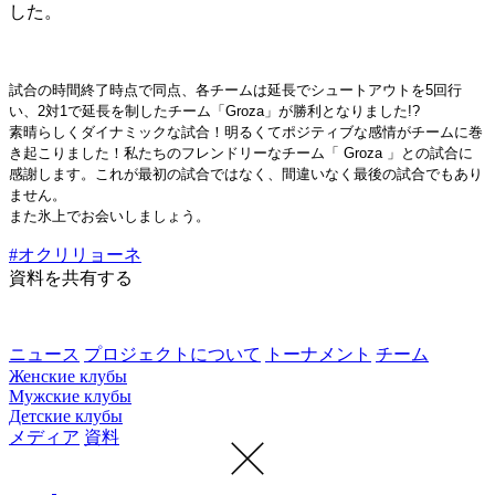
した。
試合の時間終了時点で同点、各チームは延長でシュートアウトを5回行
い、2対1で延長を制したチーム「Groza」が勝利となりました!?
素晴らしくダイナミックな試合！明るくてポジティブな感情がチームに巻
き起こりました！私たちのフレンドリーなチーム「 Groza 」との試合に
感謝します。これが最初の試合ではなく、間違いなく最後の試合でもあり
ません。
また氷上でお会いしましょう。
#オクリリョーネ
資料を共有する
ニュース
プロジェクトについて
トーナメント
チーム
Женские клубы
Мужские клубы
Детские клубы
メディア
資料