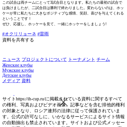
この試合は両チームにとって3試合目となります。私たちの最初の試合で
は負けましたが、二試合目は勝利で終わりました。変わらないのは、ホッ
ケーが常に私たちに大きなポジティブな感情、笑顔、喜びを与えてくれる
ということです！
ぜひ、応援し、ホッケーを見て、一緒にホッケーをしましょう!
#オクリリョーネ
#雷雨
資料を共有する
ニュース
プロジェクトについて
トーナメント
チーム
Женские клубы
Мужские клубы
Детские клубы
メディア
資料
サイトhttps://ih-cup.ru/に掲載されている資料に関するすべて
の権利、写真およびビデオ画像、記事などを含む排他的権利
の対象となり、ロシア連邦の法律に従って保護されていま
す。公式の許可なしに、いかなるサービスによるサイト情報
の自動抽出も禁止されています。サイトおよび公式メッセー