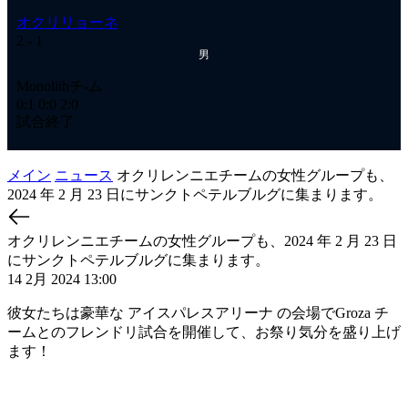
オクリリョーネ
オ
2
- 1
2
-
男
Ме
Monolithチ-ム
1:
0:1
0:0
2:0
試
試合終了
メイン
ニュース
オクリレンニエチームの女性グループも、
2024 年 2 月 23 日にサンクトペテルブルグに集まります。
オクリレンニエチームの女性グループも、2024 年 2 月 23 日
にサンクトペテルブルグに集まります。
14 2月 2024 13:00
彼女たちは豪華な アイスパレスアリーナ の会場でGroza チ
ームとのフレンドリ試合を開催して、お祭り気分を盛り上げ
ます！