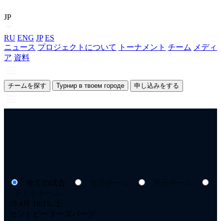
JP
RU
ENG
JP
ES
ニュース
プロジェクトについて
トーナメント
チーム
メディ
ア
資料
チームを探す
Турнир в твоем городе
申し込みをする
全ての試合
女子チーム
男子チーム
子どもチーム
19 4月 16:15, 土
18
セントピーターズバーグ
セ