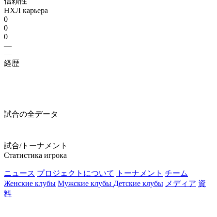
信頼性
НХЛ карьера
0
0
0
—
—
経歴
試合の全データ
試合/トーナメント
Статистика игрока
ニュース
プロジェクトについて
トーナメント
チーム
Женские клубы
Мужские клубы
Детские клубы
メディア
資
料