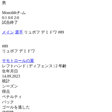
男
М
Monolithチ-ム
1
0:1
0:0
2:0
試合終了
メイン
選手
リュボフ デミドワ #89
#89
リュボフ デミドワ
サモトロールの翼
レフトハンド | ディフェンス | 2 年齢
生年月日
14.09.2023
統計
シーズン
得点
ペナルティ
パック
ゴールを逃した