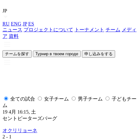
JP
RU
ENG
JP
ES
ニュース
プロジェクトについて
トーナメント
チーム
メディ
ア
資料
チームを探す
Турнир в твоем городе
申し込みをする
全ての試合
女子チーム
男子チーム
子どもチー
ム
19 4月 16:15, 土
1
セントピーターズバーグ
オクリリョーネ
2
- 1
2