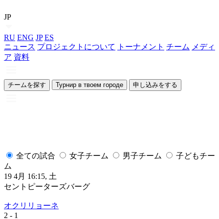
JP
RU
ENG
JP
ES
ニュース
プロジェクトについて
トーナメント
チーム
メディ
ア
資料
チームを探す
Турнир в твоем городе
申し込みをする
全ての試合
女子チーム
男子チーム
子どもチー
ム
19 4月 16:15, 土
1
セントピーターズバーグ
オクリリョーネ
2
- 1
2