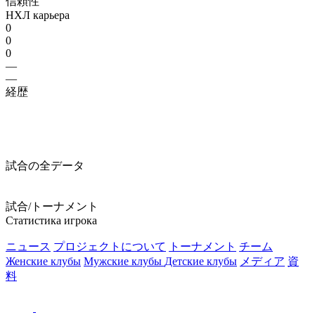
信頼性
НХЛ карьера
0
0
0
—
—
経歴
試合の全データ
試合/トーナメント
Статистика игрока
ニュース
プロジェクトについて
トーナメント
チーム
Женские клубы
Мужские клубы
Детские клубы
メディア
資
料