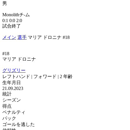
男
М
Monolithチ-ム
1
0:1
0:0
2:0
試合終了
メイン
選手
マリア ドロニナ #18
#18
マリア ドロニナ
グリズリー
レフトハンド | フォワード | 2 年齢
生年月日
21.09.2023
統計
シーズン
得点
ペナルティ
パック
ゴールを逃した