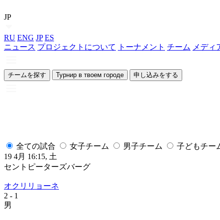
JP
RU
ENG
JP
ES
ニュース
プロジェクトについて
トーナメント
チーム
メディ
チームを探す
Турнир в твоем городе
申し込みをする
全ての試合
女子チーム
男子チーム
子どもチー
19 4月 16:15, 土
セントピーターズバーグ
オクリリョーネ
2
- 1
男