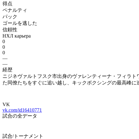
得点
ペナルティ
パック
ゴールを逃した
信頼性
НХЛ карьера
0
0
0
—
—
経歴
ニジネヴァルトフスク市出身のヴァレンティーナ・フィラトワ
た同僚たちをすぐに追い越し、キックボクシングの最高峰に達
VK
vk.com/id16410771
試合の全データ
試合/トーナメント